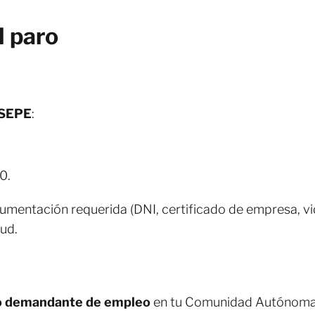
l paro
l SEPE
:
0.
ocumentación requerida (DNI, certificado de empresa, vid
tud.
mo demandante de empleo
en tu Comunidad Autónoma