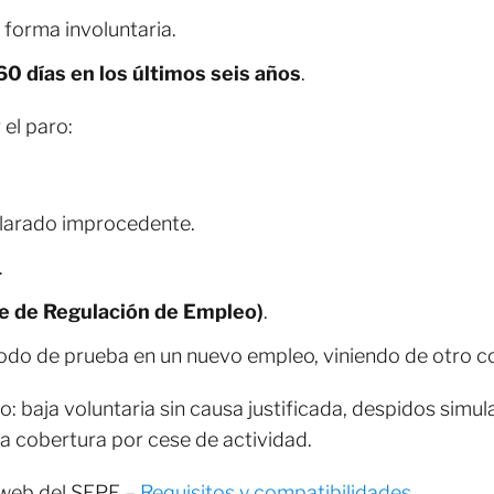
 forma involuntaria.
60 días en los últimos seis años
.
el paro:
clarado improcedente.
.
e de Regulación de Empleo)
.
odo de prueba en un nuevo empleo, viniendo de otro co
 baja voluntaria sin causa justificada, despidos simu
a cobertura por cese de actividad.
a web del SEPE –
Requisitos y compatibilidades